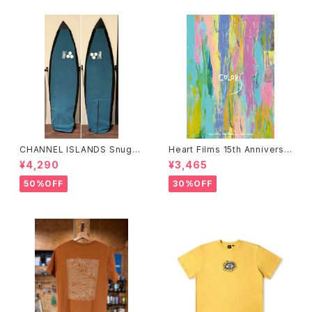
CHANNEL ISLANDS Snuggi
Heart Films 15th Anniversa
e ERP HP チャンネルアイラン
ry “Colors” Movie Book
¥4,290
¥3,465
ズ スナッギー ハイパフォーマ
ハートフィルム
ンス ボードケース カバー
50%OFF
30%OFF