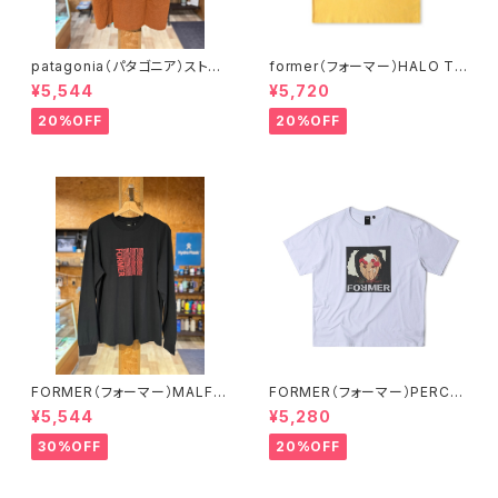
patagonia（パタゴニア）ストラ
former（フォーマー）HALO T-
タスパイア・レスポンシビリティ
SHIRT // SAFFRON
¥5,544
¥5,720
ー 37792 ROBNカラー
20%OFF
20%OFF
FORMER（フォーマー）MALFU
FORMER（フォーマー）PERCE
NCTION LS T-SHIRT BLKカ
PTION T-SHIRT // WHITEカ
¥5,544
¥5,280
ラー Mサイズ
ラー
30%OFF
20%OFF