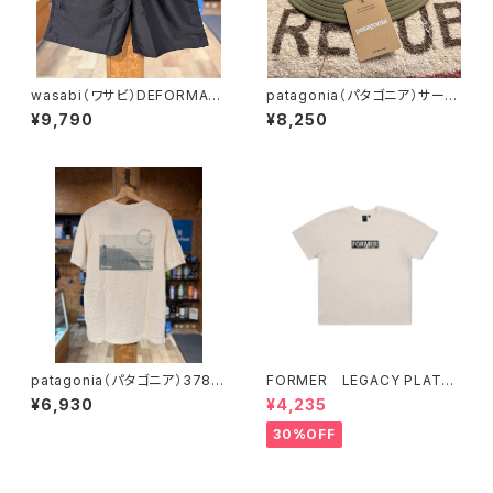
wasabi（ワサビ）DEFORMASI
patagonia（パタゴニア）サー
デフォルマシ 2026 トランクス
フ・ブリマー 28834 TGRNカ
¥9,790
¥8,250
ワサビオリジナル
ラー
patagonia（パタゴニア）3784
FORMER LEGACY PLATE
2 メンズ・ウォーター・ピープル・
T-SHIRT // STONE
¥6,930
¥4,235
スポッター・Tシャツ
30%OFF