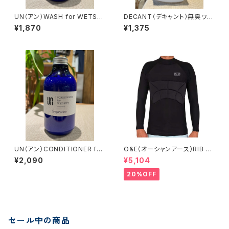
UN（アン）WASH for WETSUI
DECANT（デキャント）無臭ワッ
T fragrance ウェットシャンプ
クスリムーバー
¥1,870
¥1,375
ー
UN（アン）CONDITIONER for
O&E（オーシャンアース）RIB G
WETSUIT fragrance ウェット
UARD PADDED L/S BLACK
¥2,090
¥5,104
ソフナー
リブガード
20%OFF
セール中の商品