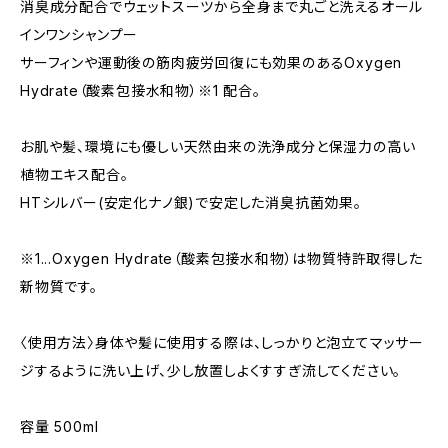
消臭成分配合でウェットスーツから全身まで丸ごと洗えるオール
インワンシャンプー
サーフィンや運動後の筋肉疲労回復にも効果のあるOxygen
Hydrate（酸素包接水和物）※1 配合。
お肌や髪、環境にも優しい天然由来の洗浄成分と保湿力の高い
植物エキス配合。
HTシルバー(安定化ナノ銀)で安定した消臭抗菌効果。
※1...Oxygen Hydrate（酸素包接水和物）は物質特許取得した
新物質です。
〈使用方法〉身体や髪に使用する際は、しっかりと泡立てマッサー
ジするように洗い上げ、少し放置しよくすすぎ流してください。
容量 500ml