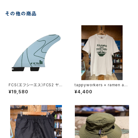
その他の商品
FCS（エフシーエス）FCS2 ヤゴ
tappyworkers × ramen and
ドラモデル
destroy コラボTシャツ
¥19,580
¥4,400