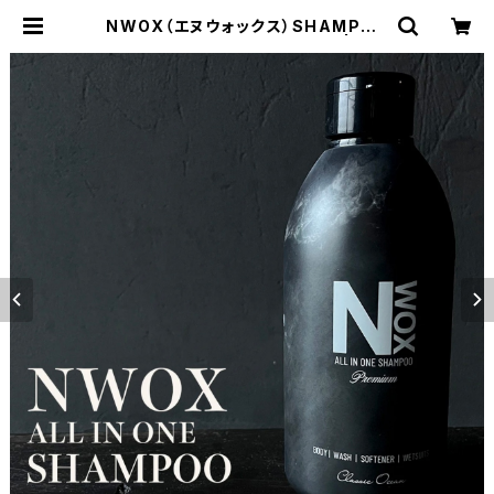
NWOX（エヌウォックス）SHAMPOO
for Wetsuit / Body / Hair | OC
EAN ZONE