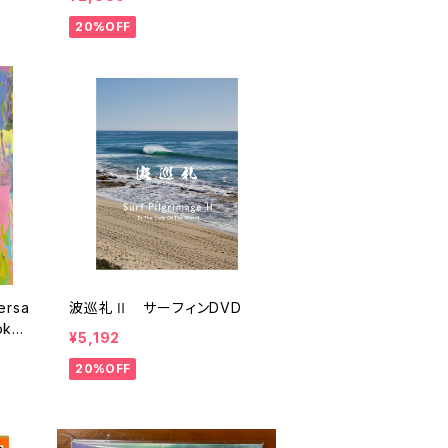
20%OFF
versa
波巡礼Ⅱ サーフィンDVD
Book
¥5,192
20%OFF