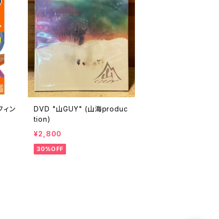
DVD "山GUY" (山海produc
tion)
¥2,800
30%OFF