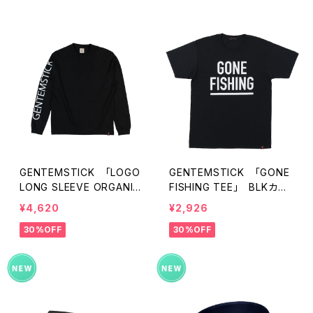
GENTEMSTICK 「LOGO
GENTEMSTICK 「GONE
LONG SLEEVE ORGANIC
FISHING TEE」 BLKカラ
COTTON TEE」 ロンT
ー
¥4,620
¥2,926
ゲンテンスティック
30%OFF
30%OFF