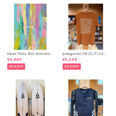
Heart Films 15th Anniversa
patagonia（パタゴニア）ストラ
ry “Colors” Movie Book
タスパイア・レスポンシビリティ
¥3,465
¥5,544
ハートフィルム
ー 37792 ROBNカラー
30%OFF
20%OFF