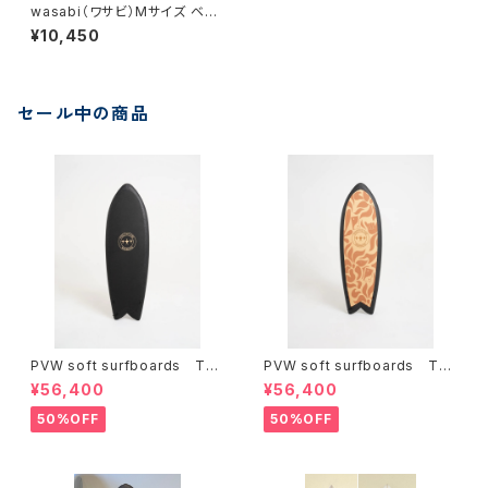
wasabi（ワサビ）Mサイズ ベビ
ーキャンバスデッキラップ サー
¥10,450
フボードカバー
セール中の商品
PVW soft surfboards TH
PVW soft surfboards TH
E 5'3'' THRILL BLACK p
E 5'3'' THRILL STOKE p
¥56,400
¥56,400
ositive vibe warriors ポジ
ositive vibe warriors ポジ
ティブヴァイブウォリアーズ
ティブヴァイブウォリアーズ
50%OFF
50%OFF