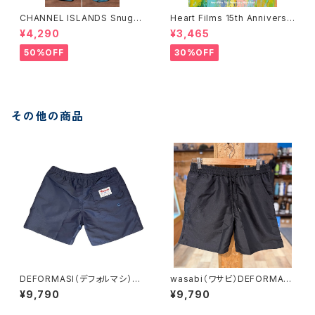
CHANNEL ISLANDS Snuggi
Heart Films 15th Anniversa
e ERP HP チャンネルアイラン
ry “Colors” Movie Book
¥4,290
¥3,465
ズ スナッギー ハイパフォーマ
ハートフィルム
ンス ボードケース カバー
50%OFF
30%OFF
その他の商品
DEFORMASI（デフォルマシ）25
wasabi（ワサビ）DEFORMASI
トランクス WASABI ORIGIN
デフォルマシ 2026 トランクス
¥9,790
¥9,790
ALS ネイビー
ワサビオリジナル