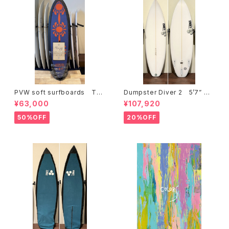
PVW soft surfboards TH
Dumpster Diver 2 5’7” チ
E JAM 6'0" positive vibe
ャンネルアイランズ channeli
¥63,000
¥107,920
warriors ポジティブヴァイブ
slands アルメリック ダンプ
ウォリアーズ
スターダイバー２ フューチャー
50%OFF
20%OFF
フィン 日本正規販売店