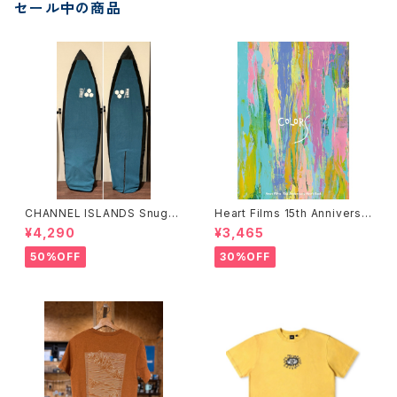
セール中の商品
CHANNEL ISLANDS Snuggi
Heart Films 15th Anniversa
e ERP HP チャンネルアイラン
ry “Colors” Movie Book
¥4,290
¥3,465
ズ スナッギー ハイパフォーマ
ハートフィルム
ンス ボードケース カバー
50%OFF
30%OFF