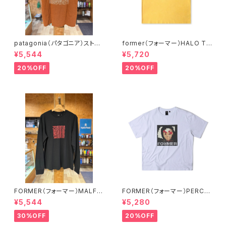
patagonia（パタゴニア）ストラ
former（フォーマー）HALO T-
タスパイア・レスポンシビリティ
SHIRT // SAFFRON
¥5,544
¥5,720
ー 37792 ROBNカラー
20%OFF
20%OFF
FORMER（フォーマー）MALFU
FORMER（フォーマー）PERCE
NCTION LS T-SHIRT BLKカ
PTION T-SHIRT // WHITEカ
¥5,544
¥5,280
ラー Mサイズ
ラー
30%OFF
20%OFF