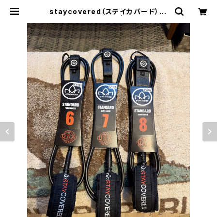
staycovered（ステイカバード）8'
スタンダードリーシュ | OCEAN ZO
NE