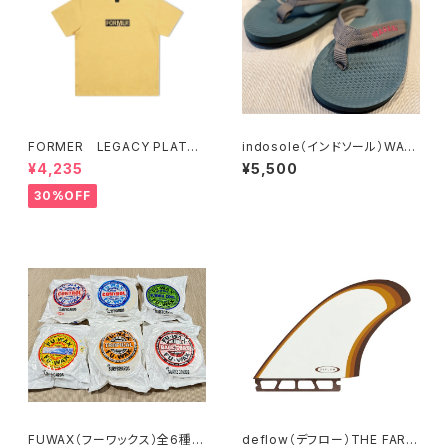
FORMER LEGACY PLATE
indosole（インドソール）WAS
T-SHIRT // MUSTARD
ABI Easy Living Flip Flops
¥4,235
¥5,500
30%OFF
FUWAX（フーワックス）全6種
deflow（デフロー）THE FARM