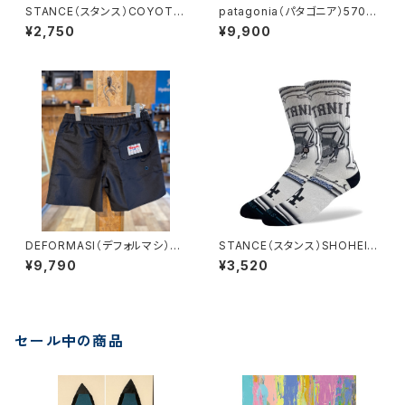
STANCE（スタンス）COYOTE
patagonia（パタゴニア）5702
VARSITY CREW【UNISEX】L
2 メンズ・バギーズ・ショーツ ５
¥2,750
¥9,900
サイズ
インチ
DEFORMASI（デフォルマシ）20
STANCE（スタンス）SHOHEI C
25 トランクス ワサビオリジナ
ARTOON CREW【UNISEX】L
¥9,790
¥3,520
ル ブラックカラー
サイズ
セール中の商品