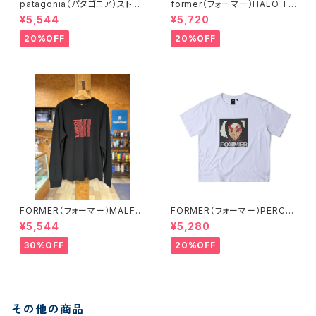
patagonia（パタゴニア）ストラ
former（フォーマー）HALO T-
タスパイア・レスポンシビリティ
SHIRT // SAFFRON
¥5,544
¥5,720
ー 37792 ROBNカラー
20%OFF
20%OFF
FORMER（フォーマー）MALFU
FORMER（フォーマー）PERCE
NCTION LS T-SHIRT BLKカ
PTION T-SHIRT // WHITEカ
¥5,544
¥5,280
ラー Mサイズ
ラー
30%OFF
20%OFF
その他の商品