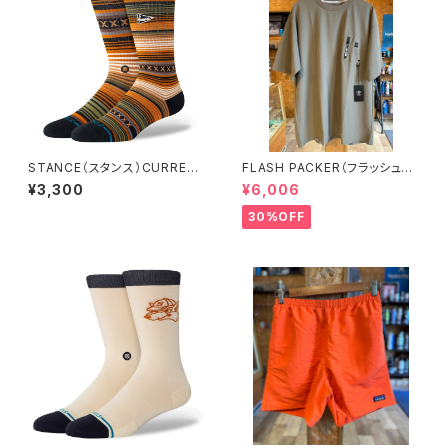
STANCE（スタンス）CURREN
FLASH PACKER（フラッシュパ
PARKS CREW【UNISEX】Lサ
ッカー）XNT-PKT2 GREGEカ
¥3,300
¥6,006
イズ
ラー XLサイズ
30%OFF