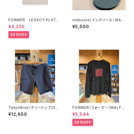
FORMER LEGACY PLATE
indosole（インドソール）WAS
T-SHIRT // STONE
ABI Easy Living Flip Flops
¥4,235
¥5,500
30%OFF
TetonBros（ティートンブロス）
FORMER（フォーマー）MALFU
2025 クライミングサーフショー
NCTION LS T-SHIRT BLKカ
¥12,650
¥5,544
ツ BLKカラー 海パン トラ
ラー Mサイズ
ンクス
30%OFF