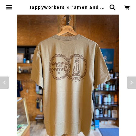
tappyworkers × ramen and de
stroy コラボTシャツ | OCEAN ZO
NE