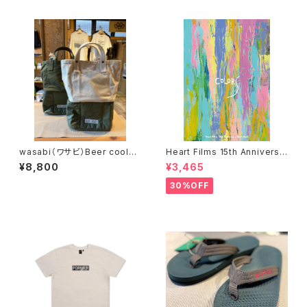
wasabi（ワサビ）Beer cooler
Heart Films 15th Anniversa
& canvas tote bag
ry “Colors” Movie Book
¥8,800
¥3,465
ハートフィルム
30%OFF