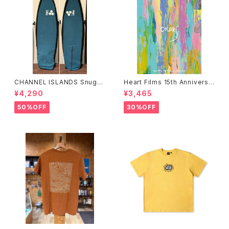
CHANNEL ISLANDS Snuggi
Heart Films 15th Anniversa
e ERP HP チャンネルアイラン
ry “Colors” Movie Book
¥4,290
¥3,465
ズ スナッギー ハイパフォーマ
ハートフィルム
ンス ボードケース カバー
50%OFF
30%OFF